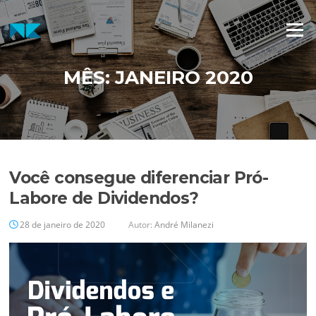
Pular
para
Menu
o
conteúdo
MÊS:
JANEIRO 2020
Você consegue diferenciar Pró-
Labore de Dividendos?
28 de janeiro de 2020
Autor:
André Milanezi