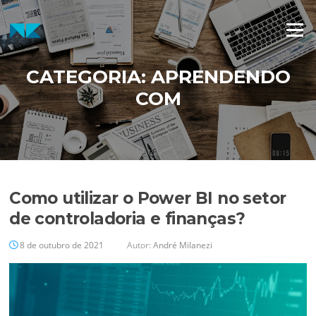
Pular
para
Menu
o
conteúdo
CATEGORIA:
APRENDENDO
COM
Como utilizar o Power BI no setor
de controladoria e finanças?
8 de outubro de 2021
Autor:
André Milanezi