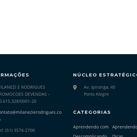
ORMAÇÕES
NÚCLEO ESTRATÉGIC
ILANEZI E RODRIGUES
Av. Ipiranga, 40
ROMOCOES DEVENDAS -
Porto Alegre
0.615.328/0001-20
ontato@milanezierodrigues.co
CATEGORIAS
m
Aprendendo com
Aprendend
el: (51) 3574-2700
Descomplicando
Dicas