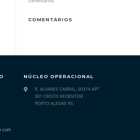
comentários
COMENTÁRIOS
O
NÚCLEO OPERACIONAL
R. ALVARES CABRAL, 00314 APT
301 CRISTO REDENTOR
PORTO ALEGRE RS
o com