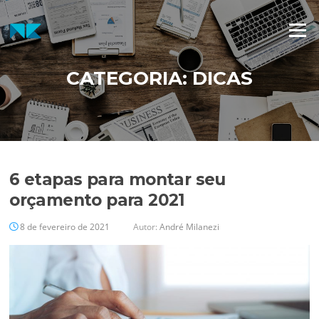
Pular
para
Menu
o
conteúdo
CATEGORIA:
DICAS
6 etapas para montar seu
orçamento para 2021
8 de fevereiro de 2021
Autor:
André Milanezi