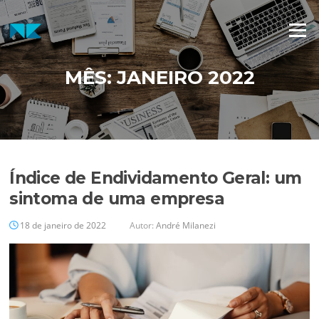
Pular
para
Menu
o
conteúdo
MÊS:
JANEIRO 2022
Índice de Endividamento Geral: um
sintoma de uma empresa
18 de janeiro de 2022
Autor:
André Milanezi