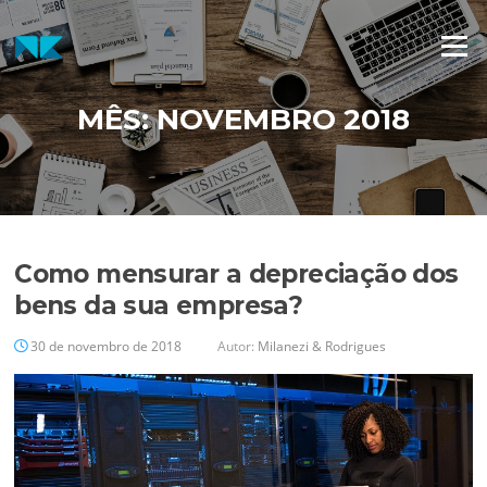
Pular
para
Menu
o
conteúdo
MÊS:
NOVEMBRO 2018
Como mensurar a depreciação dos
bens da sua empresa?
30 de novembro de 2018
Autor:
Milanezi & Rodrigues