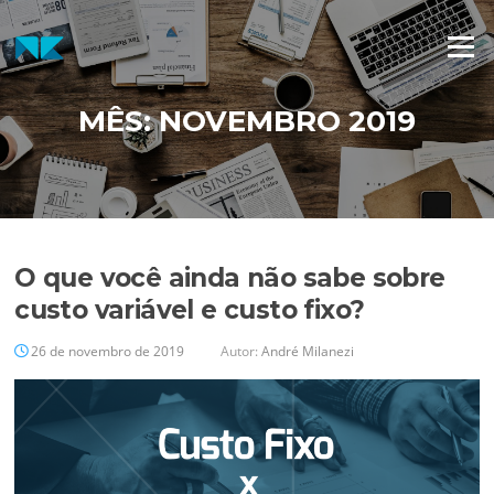
Pular
para
Menu
o
conteúdo
MÊS:
NOVEMBRO 2019
O que você ainda não sabe sobre
custo variável e custo fixo?
26 de novembro de 2019
Autor:
André Milanezi