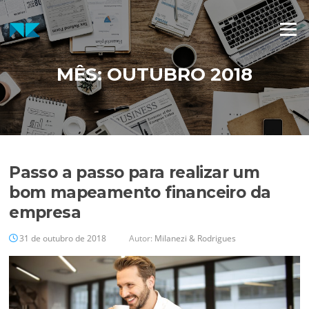
Pular
para
Menu
o
conteúdo
MÊS:
OUTUBRO 2018
Passo a passo para realizar um
bom mapeamento financeiro da
empresa
31 de outubro de 2018
Autor:
Milanezi & Rodrigues