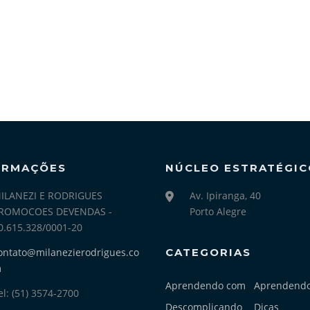
ORMAÇÕES
NÚCLEO ESTRATÉGIC
ILANEZI E RODRIGUES
Av. Ipiranga, 40
ROMOCOES DEVENDAS -
Porto Alegre
0.615.328/0001-20
ontato@milanezierodrigues.co
CATEGORIAS
m
Aprendendo com
Aprendend
el: (51) 3574-2700
Descomplicando
Dicas