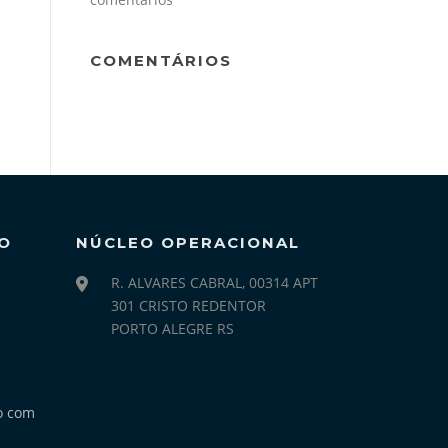
COMENTÁRIOS
O
NÚCLEO OPERACIONAL
R. ALVARES CABRAL, 00314 APT
301 CRISTO REDENTOR
PORTO ALEGRE RS
o com