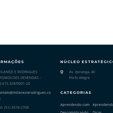
ORMAÇÕES
NÚCLEO ESTRATÉGIC
ILANEZI E RODRIGUES
Av. Ipiranga, 40
ROMOCOES DEVENDAS -
Porto Alegre
0.615.328/0001-20
ontato@milanezierodrigues.co
CATEGORIAS
m
Aprendendo com
Aprendend
el: (51) 3574-2700
Descomplicando
Dicas