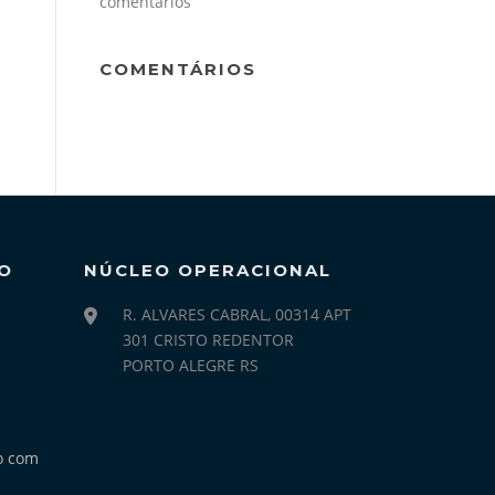
comentários
COMENTÁRIOS
O
NÚCLEO OPERACIONAL
R. ALVARES CABRAL, 00314 APT
301 CRISTO REDENTOR
PORTO ALEGRE RS
o com