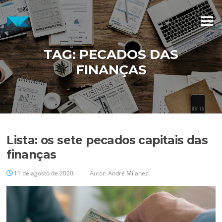
Pular
para
Menu
o
conteúdo
TAG:
PECADOS DAS
FINANÇAS
Lista: os sete pecados capitais das
finanças
11 de agosto de 2020
Autor:
André Milanezi