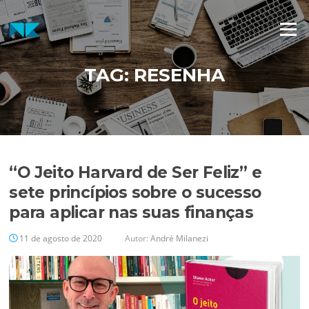
Pular
para
Menu
o
conteúdo
TAG:
RESENHA
“O Jeito Harvard de Ser Feliz” e
sete princípios sobre o sucesso
para aplicar nas suas finanças
11 de agosto de 2020
Autor:
André Milanezi