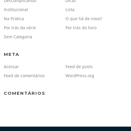
Descomplicando
Dicas
Institucional
Lista
Na Prática
O que há de novo?
Por trás da série
Por trás do livro
Sem Categoria
META
Acessar
Feed de posts
Feed de comentários
WordPress.org
COMENTÁRIOS