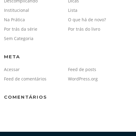
Descomplicando
Dicas
Institucional
Lista
Na Prática
O que há de novo?
Por trás da série
Por trás do livro
Sem Categoria
META
Acessar
Feed de posts
Feed de comentários
WordPress.org
COMENTÁRIOS