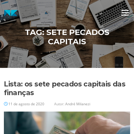
Pular
para
Menu
o
conteúdo
TAG:
SETE PECADOS
CAPITAIS
Lista: os sete pecados capitais das
finanças
11 de agosto de 2020
Autor:
André Milanezi