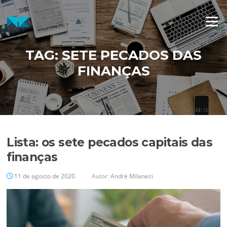
Pular
para
Menu
o
conteúdo
TAG:
SETE PECADOS DAS
FINANÇAS
Lista: os sete pecados capitais das
finanças
11 de agosto de 2020
Autor:
André Milanezi