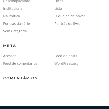
Descomplicando
Dicas
Institucional
Lista
Na Prática
O que há de novo?
Por trás da série
Por trás do livro
Sem Categoria
META
Acessar
Feed de posts
Feed de comentários
WordPress.org
COMENTÁRIOS