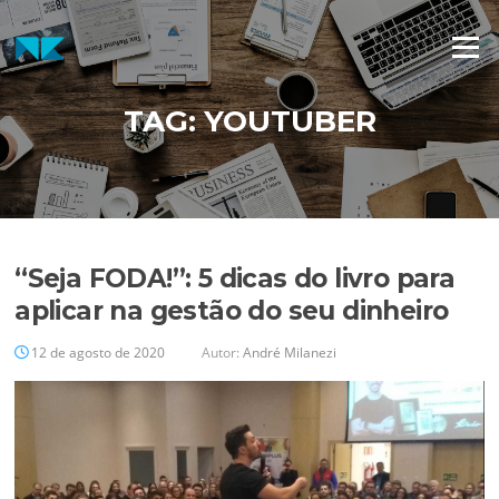
Pular
para
Menu
o
conteúdo
TAG:
YOUTUBER
“Seja FODA!”: 5 dicas do livro para
aplicar na gestão do seu dinheiro
12 de agosto de 2020
Autor:
André Milanezi