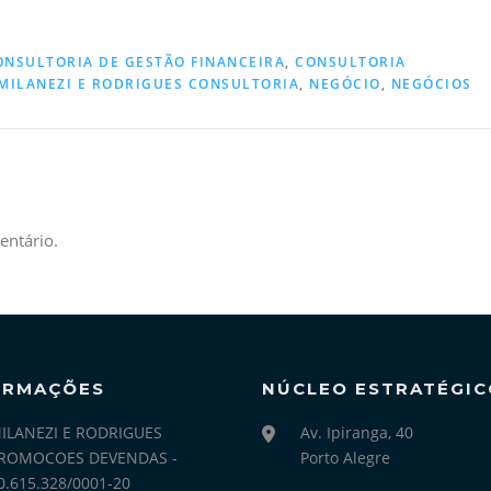
ONSULTORIA DE GESTÃO FINANCEIRA
,
CONSULTORIA
MILANEZI E RODRIGUES CONSULTORIA
,
NEGÓCIO
,
NEGÓCIOS
entário.
ORMAÇÕES
NÚCLEO ESTRATÉGIC
ILANEZI E RODRIGUES
Av. Ipiranga, 40
ROMOCOES DEVENDAS -
Porto Alegre
0.615.328/0001-20