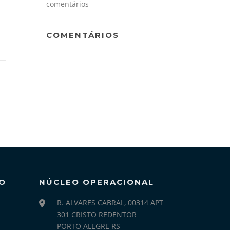
comentários
COMENTÁRIOS
O
NÚCLEO OPERACIONAL
R. ALVARES CABRAL, 00314 APT
301 CRISTO REDENTOR
PORTO ALEGRE RS