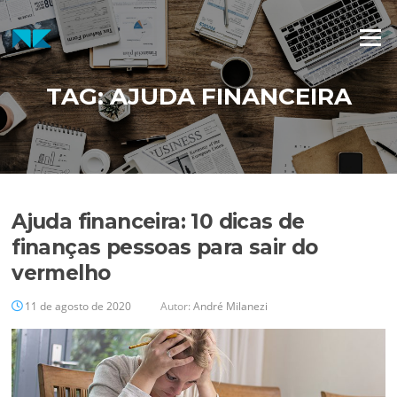
Pular
para
Menu
o
conteúdo
TAG:
AJUDA FINANCEIRA
Ajuda financeira: 10 dicas de
finanças pessoas para sair do
vermelho
11 de agosto de 2020
Autor:
André Milanezi