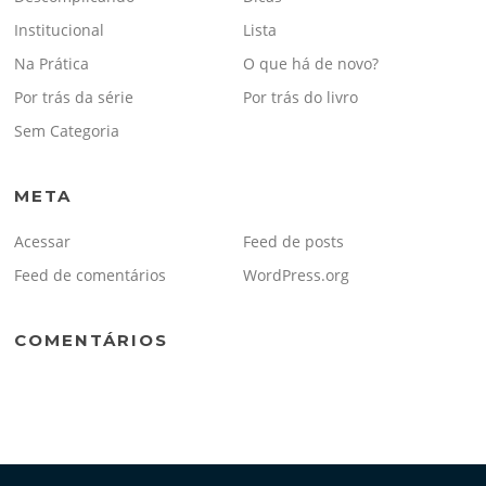
Institucional
Lista
Na Prática
O que há de novo?
Por trás da série
Por trás do livro
Sem Categoria
META
Acessar
Feed de posts
Feed de comentários
WordPress.org
COMENTÁRIOS