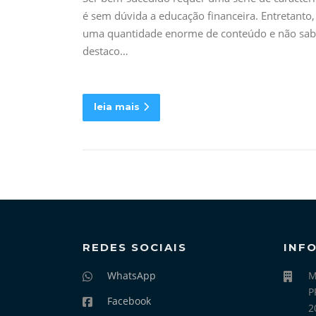
é sem dúvida a educação financeira. Entretan
uma quantidade enorme de conteúdo e não sabe
destaco…
leia mais
REDES SOCIAIS
INF
WhatsApp
M
P
Facebook
2