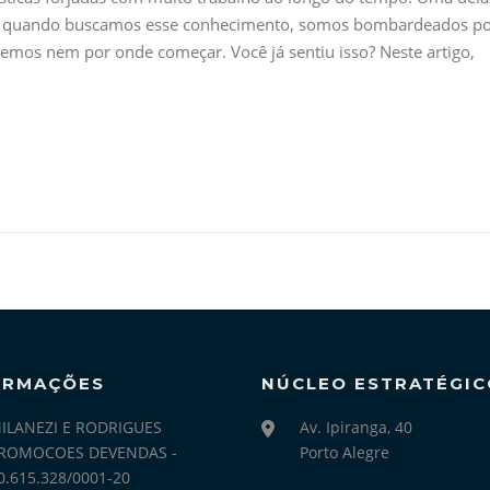
to, quando buscamos esse conhecimento, somos bombardeados p
mos nem por onde começar. Você já sentiu isso? Neste artigo,
ORMAÇÕES
NÚCLEO ESTRATÉGIC
ILANEZI E RODRIGUES
Av. Ipiranga, 40
ROMOCOES DEVENDAS -
Porto Alegre
0.615.328/0001-20