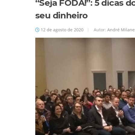
“Seja FODA!”: 5 dicas do
seu dinheiro
12 de agosto de 2020
Autor:
André Milane