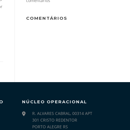
comentários
or
COMENTÁRIOS
O
NÚCLEO OPERACIONAL
R. ALVARES CABRAL, 00314 APT
301 CRISTO REDENTOR
PORTO ALEGRE RS