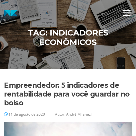
Pular
para
Menu
o
conteúdo
TAG:
INDICADORES
ECONÔMICOS
Empreendedor: 5 indicadores de
rentabilidade para você guardar no
bolso
11 de agosto de 2020
Autor:
André Milanezi