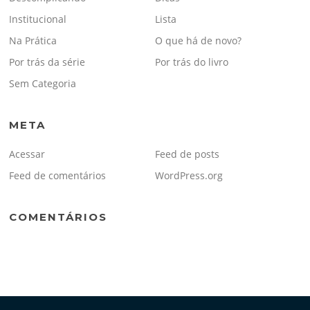
Institucional
Lista
Na Prática
O que há de novo?
Por trás da série
Por trás do livro
Sem Categoria
META
Acessar
Feed de posts
Feed de comentários
WordPress.org
COMENTÁRIOS