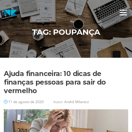
Pular
para
Menu
o
conteúdo
TAG:
POUPANÇA
Ajuda financeira: 10 dicas de
finanças pessoas para sair do
vermelho
11 de agosto de 2020
Autor:
André Milanezi