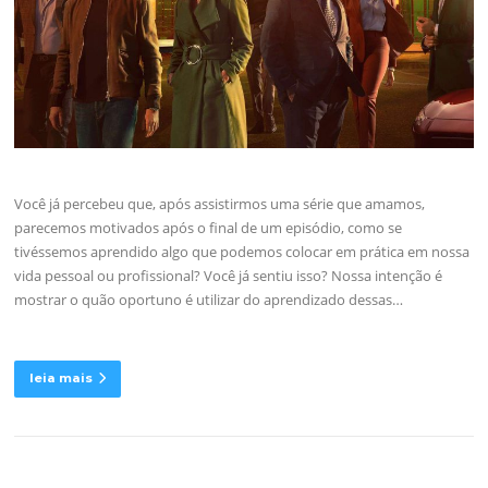
Você já percebeu que, após assistirmos uma série que amamos,
parecemos motivados após o final de um episódio, como se
tivéssemos aprendido algo que podemos colocar em prática em nossa
vida pessoal ou profissional? Você já sentiu isso? Nossa intenção é
mostrar o quão oportuno é utilizar do aprendizado dessas…
leia mais