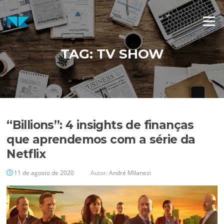
Pular
para
Menu
o
conteúdo
TAG:
TV SHOW
“Billions”: 4 insights de finanças
que aprendemos com a série da
Netflix
11 de agosto de 2020
Autor:
André Milanezi