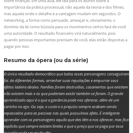
sobre finanças. Em uma aula, ele fala para os alunos sobre a
importância da prática processual, não aquela da teoria e dos filmes,
mas aquela onde o detalhe e a vantagem mudam em segundos. O
networking, a forma como persuadir, ameaçar e, obviamente, o
domínio da lei como bússola para os movimentos certos fará de você
uma autoridade. O resultado financeiro virá naturalmente, pois
quando pessoas importantes precisam de você, elas estão dispostas a
pagar por isso.
Resumo da ópera (ou da série)
O único resultado democrático que todos esses personagens conseguiram
foi, de diferentes formas, arranhar suas reputações e empurrar seus
afetos ladeira abaixo. Famílias foram destruídas, casamentos que existiam
não existem mais e os que poderiam existir também se foram. O grande
aprendizado aqui é o que a ganância pode nos oferecer, além de um
carinho no ego. Ou seja, o custo e o prejuízo sempre acabam sendo
repassados para as pessoas nas quais possuímos afeto. É inteligente
aprender com os personagens aquilo que eles têm a nos oferecer, mas fica
explícito que sempre existem limites e que o preço que se paga por essa
ousadia pode ser muito alto
.