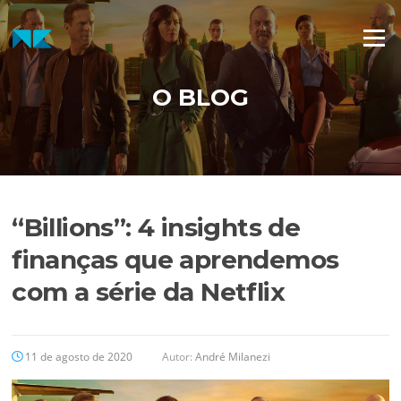
Pular
para
Menu
o
conteúdo
O BLOG
“Billions”: 4 insights de
finanças que aprendemos
com a série da Netflix
11 de agosto de 2020
Autor:
André Milanezi