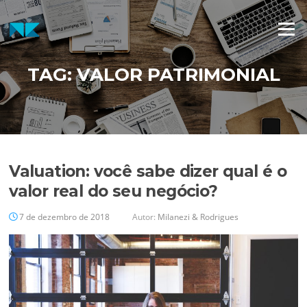
Pular
para
Menu
o
conteúdo
TAG:
VALOR PATRIMONIAL
Valuation: você sabe dizer qual é o
valor real do seu negócio?
7 de dezembro de 2018
Autor:
Milanezi & Rodrigues