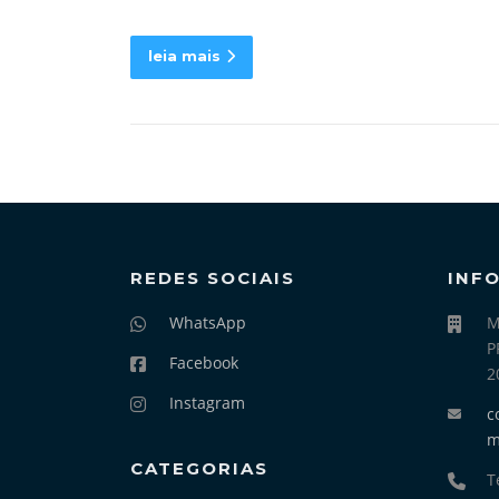
leia mais
REDES SOCIAIS
INF
WhatsApp
M
P
Facebook
2
Instagram
c
CATEGORIAS
T