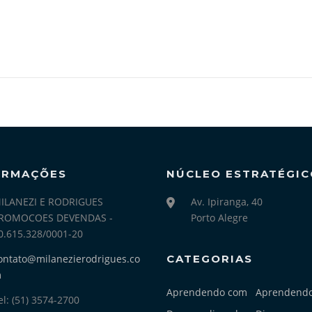
ORMAÇÕES
NÚCLEO ESTRATÉGIC
ILANEZI E RODRIGUES
Av. Ipiranga, 40
ROMOCOES DEVENDAS -
Porto Alegre
0.615.328/0001-20
ontato@milanezierodrigues.co
CATEGORIAS
m
Aprendendo com
Aprendend
el: (51) 3574-2700