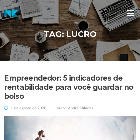
Pular
para
Menu
o
conteúdo
TAG:
LUCRO
Empreendedor: 5 indicadores de
rentabilidade para você guardar no
bolso
11 de agosto de 2020
Autor:
André Milanezi