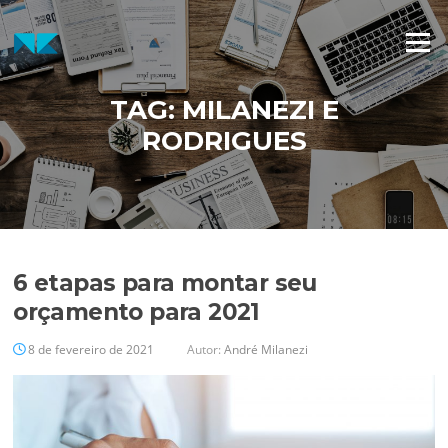
Pular
para
Menu
o
conteúdo
TAG:
MILANEZI E
RODRIGUES
6 etapas para montar seu
orçamento para 2021
8 de fevereiro de 2021
Autor:
André Milanezi