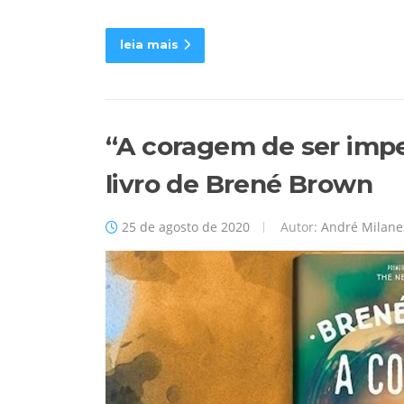
leia mais
“A coragem de ser imper
livro de Brené Brown
25 de agosto de 2020
Autor:
André Milane